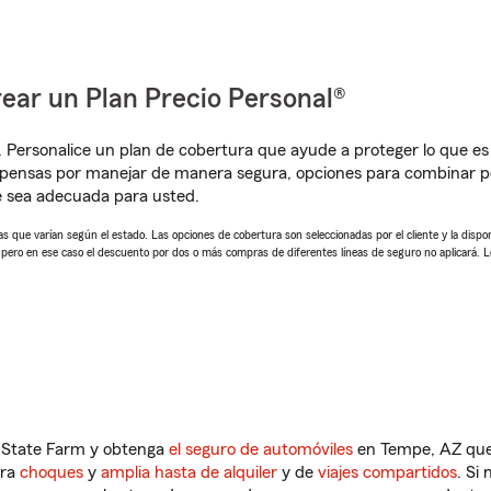
ear un Plan Precio Personal®
. Personalice un plan de cobertura que ayude a proteger lo que es 
mpensas por manejar de manera segura, opciones para combinar p
e sea adecuada para usted.
 que varían según el estado. Las opciones de cobertura son seleccionadas por el cliente y la disponib
, pero en ese caso el descuento por dos o más compras de diferentes líneas de seguro no aplicará. 
n State Farm y obtenga
el seguro de automóviles
en Tempe, AZ que 
tra
choques
y
amplia hasta de alquiler
y de
viajes compartidos
. Si