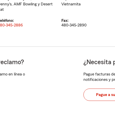
enny's, AMF Bowling y Desert
Vietnamita
at
eléfono:
Fax:
80-345-2886
480-345-2890
reclamo?
¿Necesita 
lamo en línea o
Pague facturas de
notificaciones y 
Pague a s