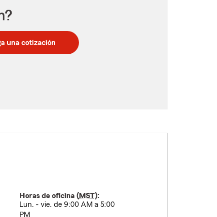
n?
a una cotización
Horas de oficina (
MST
):
Lun. - vie. de 9:00 AM a 5:00
PM