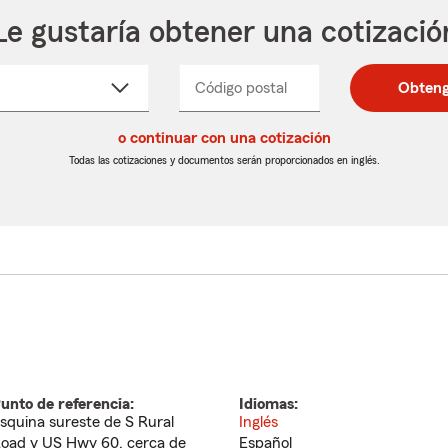
Le gustaría obtener una cotizació
cione
Código postal
Ingresa
Ingresa
Obteng
_____
un
un
re
código
código
cto
o continuar con una cotización
postal
postal
de
de
Todas las cotizaciones y documentos serán proporcionados en inglés.
egable
5
5
dígitos
dígitos
unto de referencia:
Idiomas:
squina sureste de S Rural
Inglés
oad y US Hwy 60, cerca de
Español