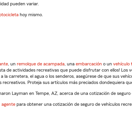
ilidad pueden variar.
tocicleta
hoy mismo.
ante
, un
remolque de acampada
, una
embarcación
o un
vehículo 
ista de actividades recreativas que puede disfrutar con ellos! Los 
a la carretera, el agua o los senderos, asegúrese de que sus vehí
 recreativos. Proteja sus artículos más preciados dondequiera qu
aron Layman en Tempe, AZ, acerca de una cotización de seguro d
n agente
para obtener una cotización de seguro de vehículos recre