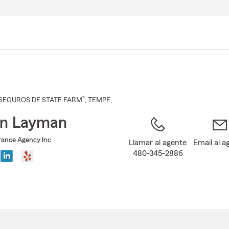
Pasar
al
contenido
principal
®
SEGUROS DE STATE FARM
,
TEMPE
,
on Layman
rance Agency Inc
Llamar al agente
Email al a
480-345-2886