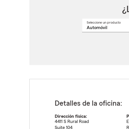
¿
Seleccione un producto
Selec
un
nomb
de
produ
del
menú
despl
Detalles de la oficina:
Dirección física:
P
4411 S Rural Road
E
Suite 104
R